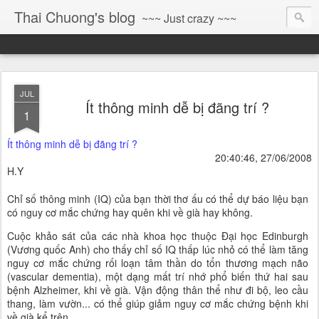
Thai Chuong's blog
~~~ Just crazy ~~~
JUL
Ít thông minh dễ bị đãng trí ?
1
Ít thông minh dễ bị đãng trí ?
20:40:46, 27/06/2008
H.Y
Chỉ số thông minh (IQ) của bạn thời thơ ấu có thể dự báo liệu bạn
có nguy cơ mắc chứng hay quên khi về già hay không.
Cuộc khảo sát của các nhà khoa học thuộc Đại học Edinburgh
(Vương quốc Anh) cho thấy chỉ số IQ thấp lúc nhỏ có thể làm tăng
nguy cơ mắc chứng rối loạn tâm thần do tổn thương mạch não
(vascular dementia), một dạng mất trí nhớ phổ biến thứ hai sau
bệnh Alzheimer, khi về già. Vận động thân thể như đi bộ, leo cầu
thang, làm vườn... có thể giúp giảm nguy cơ mắc chứng bệnh khi
về già kể trên.