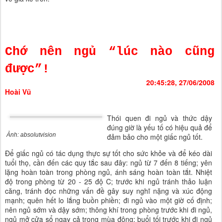
Chớ nên ngủ “lúc nào cũng
được”!
20:45:28, 27/06/2008
Hoài Vũ
Thói quen đi ngủ và thức dậy
đúng giờ là yếu tố có hiệu quả để
Ảnh: absolutvision
đảm bảo cho một giấc ngủ tốt.
Để giấc ngủ có tác dụng thực sự tốt cho sức khỏe và để kéo dài
tuổi thọ, cần đến các quy tắc sau đây: ngủ từ 7 đến 8 tiếng; yên
lặng hoàn toàn trong phòng ngủ, ánh sáng hoàn toàn tắt. Nhiệt
độ trong phòng từ 20 - 25 độ C; trước khi ngủ tránh thảo luận
căng, tránh đọc những vấn đề gây suy nghĩ nặng và xúc động
mạnh; quên hết lo lắng buồn phiền; đi ngủ vào một giờ cố định;
nên ngủ sớm và dậy sớm; thông khí trong phòng trước khi đi ngủ,
ngủ mở cửa sổ ngay cả trong mùa đông; buổi tối trước khi đi ngủ