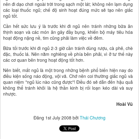
nên đi dạo chơi ngoài trời trong sạch một lát; không nên lạm dụng
các loại thuốc ngủ; chế độ sinh hoạt đúng mức sẽ tạo nên giấc
ngủ tốt.
Cần hết sức lưu ý là trước khi đi ngủ nên tránh những bữa ăn
thịnh soạn và các món ăn gây đầy bụng, khiến bộ máy tiêu hóa
hoạt động nặng nề, tim cũng phải làm việc về đêm.
Bữa tối trước khi đi ngủ 2-3 giờ cần tránh dùng rượu, cà phê, chè
đặc, thuốc lá. Nên nằm nghiêng về phía bên phải, vì ở tư thế này
các cơ quan bên trong hoạt động tốt hơn.
Nên biết, mất ngủ là một trong những bệnh phổ biến hiện nay do
điều kiện sống náo động, vội vã. Chớ nên coi thường giấc ngủ và
quan niệm "ngủ lúc nào cũng được"! Điều đó sẽ dẫn đến hậu quả
không thể tránh khỏi là hệ thần kinh bị rối loạn kéo dài và suy
nhược.
Hoài Vũ
Đăng
1st July 2008
bởi
Thái Chương