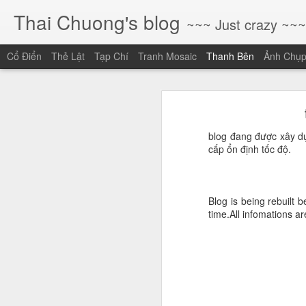
Thai Chuong's blog
~~~ Just crazy ~~~
Cổ Điển
Thẻ Lật
Tạp Chí
Tranh Mosaic
Thanh Bên
Ảnh Chụ
Những Giọt Mồ Hôi Vị Sứ Mệnh: Mười Năm, Những Người Ở Lại Và Những Người Đã Ra Đi
Những Giọt Mồ Hôi Vị
Khi Gen AI "Phẳng Hóa" Rào Cản Sáng Tạo: Cơ Hội Cho Những Giấc Mơ Lớn (Và Thách Thức Cho Những Kỹ Năng Cũ)
blog đang được xây dựn
[Viết cho người em đã vừa rời xa 
Sau khi kết thúc chương trình tập huấn tại THCS Nguyễn Văn bé
cấp ổn định tốc độ.
Huế]
Đầu năm, khi guồng quay của đổi m
DST Root CA X3 hết hạn và LetsEncrypt
1
nghiệm, tôi không thấy những con s
là gương mặt, là giọng nói, và đặc 
Blog is being rebuilt 
Triển khai mô hình trường học thông minh Như thế nào
1
time.All infomations are
Hơn mười năm dấn thân vào con đườ
người hôm nay còn trăn trở cùng m
Góc nhìn về thông tư 09/2021/TT-BGDĐT (Phần 1)
2
1. Vị mặn của mồ hôi và vị 
Học tập kết hợp khối K12 và Học tập Online
Tôi vẫn nhớ như in những giọt mồ h
hôi trong các buổi thảo luận gay g
LMS Data – Spring 2019 Updates