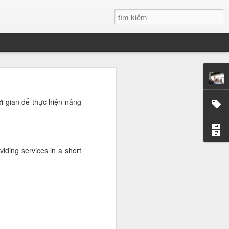
g
ời gian để thực hiện nâng
 tôi tại ĐH
những chiêm
ất trong tôi
i mãi.
viding services in a short
t. Có những
hững giọt mồ
dường như có