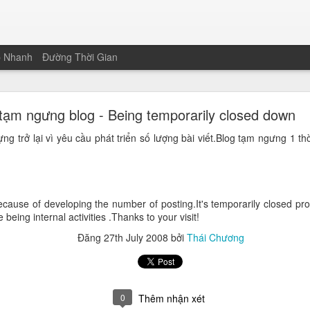
p Nhanh
Đường Thời Gian
 Sứ Mệnh: Mười Năm, Những Người Ở Lại Và Nhữn
Người Đã Ra Đi
tạm ngưng blog - Being temporarily closed down
g trở lại vì yêu cầu phát triển số lượng bài viết.Blog tạm ngưng 1 th
ngay giữa đêm giao thừa hôm qua ở Quảng Nam. Học viên đổi mới của
ới và chuyển đổi số tạm lắng lại trong giây lát để nhường chỗ cho 
ố tăng trưởng hay những dự án thành công. Hình ảnh hiện lên rõ rệt nh
biệt là những giọt mồ hôi đầy nhẫn nại của những con người đã ra đi mã
because of developing the number of posting.It's temporarily closed pro
 being internal activities .Thanks to your visit!
ng đổi mới giáo dục, tôi đã chứng kiến những cuộc chia ly đột ngộ
ình, ngày mai đã trở thành người của muôn năm cũ.
Đăng
27th July 2008
bởi
Thái Chương
mặn của lý tưởng
ôi lăn dài trên trán họ trong những đêm trắng triển khai hệ thống, n
ắt để tìm ra một hướng đi đúng đắn. Thật kỳ lạ, những giọt mồ hôi ấy 
0
Thêm nhận xét