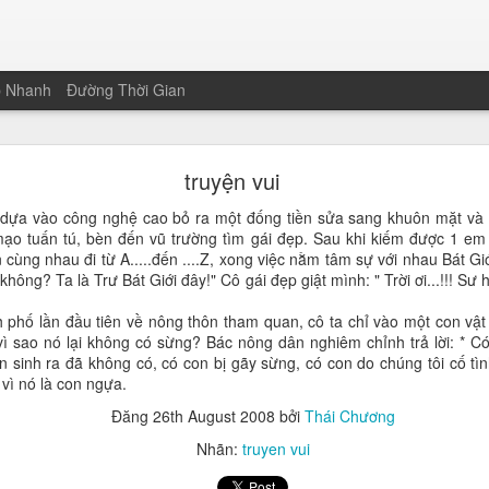
p Nhanh
Đường Thời Gian
 Sứ Mệnh: Mười Năm, Những Người Ở Lại Và Nhữn
Người Đã Ra Đi
truyện vui
 @ dựa vào công nghệ cao bỏ ra một đống tiền sửa sang khuôn mặt và
ngay giữa đêm giao thừa hôm qua ở Quảng Nam. Học viên đổi mới của
mạo tuấn tú, bèn đến vũ trường tìm gái đẹp. Sau khi kiếm được 1 e
 cùng nhau đi từ A.....đến ....Z, xong việc nằm tâm sự với nhau
Bát Giớ
ới và chuyển đổi số tạm lắng lại trong giây lát để nhường chỗ cho 
ông? Ta là Trư Bát Giới đây!" Cô gái đẹp giật mình: " Trời ơi...!!! Sư h
ố tăng trưởng hay những dự án thành công. Hình ảnh hiện lên rõ rệt nh
biệt là những giọt mồ hôi đầy nhẫn nại của những con người đã ra đi mã
h phố lần đầu tiên về nông thôn tham quan, cô ta chỉ vào một con vật 
ì sao nó lại không có sừng? Bác nông dân nghiêm chỉnh trả lời: * Có 
ng đổi mới giáo dục, tôi đã chứng kiến những cuộc chia ly đột ngộ
 sinh ra đã không có, có con bị gãy sừng, có con do chúng tôi cố tì
ình, ngày mai đã trở thành người của muôn năm cũ.
vì nó là con ngựa.
mặn của lý tưởng
Đăng
26th August 2008
bởi
Thái Chương
Nhãn:
truyen vui
ôi lăn dài trên trán họ trong những đêm trắng triển khai hệ thống, n
ắt để tìm ra một hướng đi đúng đắn. Thật kỳ lạ, những giọt mồ hôi ấy 