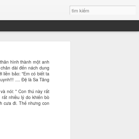
g
 thân hình thành một anh
 tôi tại ĐH
m chân dài đến nách dung
i liền bảo: "Em có biết ta
những chiêm
uynh!!! .... Đệ là Sa Tăng
ất trong tôi
i mãi.
và nói: * Con thú này rất
rất nhiều lý do khiến bò
t. Có những
nh cưa đi. Thế nhưng con
hững giọt mồ
dường như có