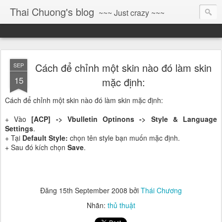
Thai Chuong's blog
~~~ Just crazy ~~~
Cách để chỉnh một skin nào đó làm skin
SEP
15
mặc định:
Cách để chỉnh một skin nào đó làm skin mặc định:
+ Vào
[ACP] -> Vbulletin Optinons -> Style & Language
Settings
.
+ Tại
Default Style:
chọn tên style bạn muốn mặc định.
+ Sau đó kích chọn
Save
.
Đăng
15th September 2008
bởi
Thái Chương
Nhãn:
thủ thuật