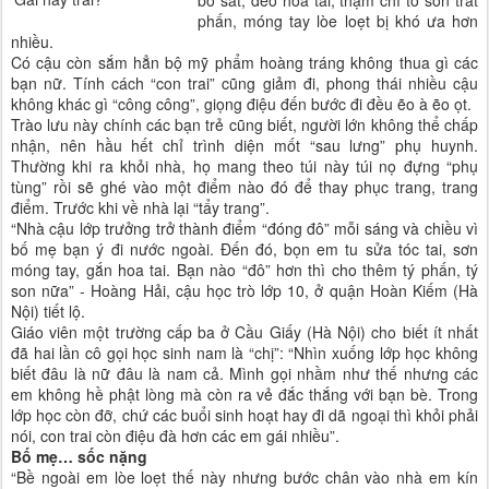
bó sát, đeo hoa tai, thậm chí tô son trát
phấn, móng tay lòe loẹt bị khó ưa hơn
nhiều.
Có cậu còn sắm hẳn bộ mỹ phẩm hoàng tráng không thua gì các
bạn nữ. Tính cách “con trai” cũng giảm đi, phong thái nhiều cậu
không khác gì “công công”, giọng điệu đến bước đi đều ẽo à ẽo ọt.
Trào lưu này chính các bạn trẻ cũng biết, người lớn không thể chấp
nhận, nên hầu hết chỉ trình diện mốt “sau lưng” phụ huynh.
Thường khi ra khỏi nhà, họ mang theo túi này túi nọ đựng “phụ
tùng” rồi sẽ ghé vào một điểm nào đó để thay phục trang, trang
điểm. Trước khi về nhà lại “tẩy trang”.
“Nhà cậu lớp trưởng trở thành điểm “đóng đô” mỗi sáng và chiều vì
bố mẹ bạn ý đi nước ngoài. Đến đó, bọn em tu sửa tóc tai, sơn
móng tay, gắn hoa tai. Bạn nào “đô” hơn thì cho thêm tý phấn, tý
son nữa” - Hoàng Hải, cậu học trò lớp 10, ở quận Hoàn Kiếm (Hà
Nội) tiết lộ.
Giáo viên một trường cấp ba ở Cầu Giấy (Hà Nội) cho biết ít nhất
đã hai lần cô gọi học sinh nam là “chị”: “Nhìn xuống lớp học không
biết đâu là nữ đâu là nam cả. Mình gọi nhầm như thế nhưng các
em không hề phật lòng mà còn ra vẻ đắc thắng với bạn bè. Trong
lớp học còn đỡ, chứ các buổi sinh hoạt hay đi dã ngoại thì khỏi phải
nói, con trai còn điệu đà hơn các em gái nhiều”.
Bố mẹ… sốc nặng
“Bề ngoài em lòe loẹt thế này nhưng bước chân vào nhà em kín