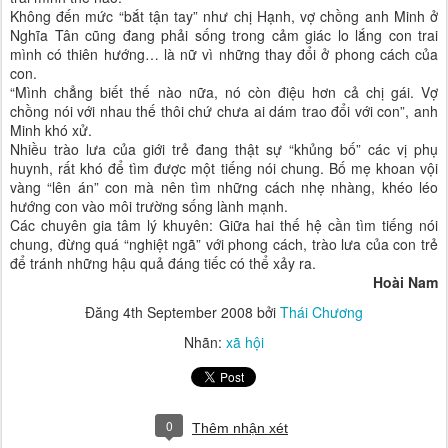
Không đến mức “bắt tận tay” như chị Hạnh, vợ chồng anh Minh ở
Nghĩa Tân cũng đang phải sống trong cảm giác lo lắng con trai
mình có thiên hướng… là nữ vì những thay đổi ở phong cách của
con.
“Mình chẳng biết thế nào nữa, nó còn điệu hơn cả chị gái. Vợ
chồng nói với nhau thế thôi chứ chưa ai dám trao đổi với con”, anh
Minh khó xử.
Nhiều trào lưa của giới trẻ đang thật sự “khủng bố” các vị phụ
huynh, rất khó để tìm được một tiếng nói chung. Bố mẹ khoan vội
vàng “lên án” con mà nên tìm những cách nhẹ nhàng, khéo léo
hướng con vào môi trường sống lành mạnh.
Các chuyên gia tâm lý khuyên: Giữa hai thế hệ cần tìm tiếng nói
chung, đừng quá “nghiệt ngã” với phong cách, trào lưa của con trẻ
để tránh những hậu quả đáng tiếc có thể xảy ra.
Hoài
Nam
Đăng
4th September 2008
bởi
Thái Chương
Nhãn:
xã hội
0
Thêm nhận xét