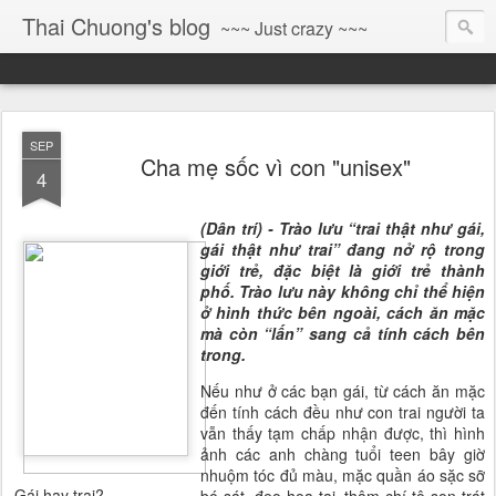
Thai Chuong's blog
~~~ Just crazy ~~~
SEP
Cha mẹ sốc vì con "unisex"
4
(Dân trí) - Trào lưu “trai thật như gái,
gái thật như trai” đang nở rộ trong
giới trẻ, đặc biệt là giới trẻ thành
phố. Trào lưu này không chỉ thể hiện
ở hình thức bên ngoài, cách ăn mặc
mà còn “lấn” sang cả tính cách bên
trong.
Nếu như ở các bạn gái, từ cách ăn mặc
đến tính cách đều như con trai người ta
vẫn thấy tạm chấp nhận được, thì hình
ảnh các anh chàng tuổi teen bây giờ
nhuộm tóc đủ màu, mặc quần áo sặc sỡ
Gái hay trai?