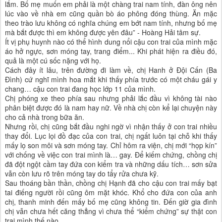
lắm. Bố mẹ muốn em phải là một chàng trai nam tính, đàn ông nên
lúc vào về nhà em cũng quần bò áo phông đóng thùng. Ăn mặc
theo trào lưu không có nghĩa chúng em bớt nam tính, nhưng bố mẹ
mà bắt được thì em không được yên đâu” - Hoàng Hải tâm sự.
Ít vị phụ huynh nào có thể hình dung nổi cậu con trai của mình mặc
áo hở ngực, sơn móng tay, trang điểm... Khi phát hiện ra điều đó,
quả là một cú sốc nặng với họ.
Cách đây ít lâu, trên đường đi làm về, chị Hanh ở Đội Cấn (Ba
Đình) cứ nghĩ mình hoa mắt khi thấy phía trước có một cháu gái y
chang… cậu con trai đang học lớp 11 của mình.
Chị phóng xe theo phía sau nhưng phải lắc đầu vì không tài nào
phân biệt được đó là nam hay nữ. Về nhà chị còn kể lại chuyện này
cho cả nhà trong bữa ăn.
Nhưng rồi, chị cũng bắt đầu nghi ngờ vì nhận thấy ở con trai nhiều
thay đổi. Lục lọi đồ đạc của con trai, chị ngất luôn tại chỗ khi thấy
mấy lọ son môi và sơn móng tay. Chỉ hôm ra viện, chị mới “họp kín”
với chống về việc con trai mình là… gay. Để kiếm chứng, chồng chị
đã đột ngột cầm tay đứa con kiểm tra và những dấu tích… sơn sửa
vẫn còn lưu rõ trên móng tay do tẩy rửa chưa kỹ.
Sau thoáng bần thần, chồng chị Hạnh đã cho cậu con trai mấy bạt
tai điếng người rồi cũng ôm mặt khóc. Khổ cho đứa con của anh
chị, thanh minh đến mấy bố mẹ cũng không tin. Đến giờ gia đình
chị vẫn chưa hết căng thẳng vì chưa thể “kiểm chứng” sự thật con
trai mình thế nào.