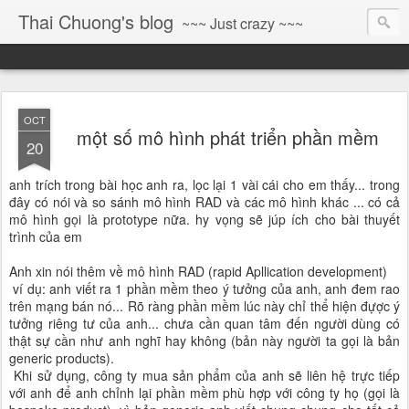
Thai Chuong's blog
~~~ Just crazy ~~~
OCT
một số mô hình phát triển phần mềm
20
anh trích trong bài học anh ra, lọc lại 1 vài cái cho em thấy... trong
đây có nói và so sánh mô hình RAD và các mô hình khác ... có cả
mô hình gọi là prototype nữa. hy vọng sẽ júp ích cho bài thuyết
trình của em
Anh xin nói thêm về mô hình RAD (rapid Apllication development)
ví dụ: anh viết ra 1 phần mềm theo ý tưởng của anh, anh đem rao
trên mạng bán nó... Rõ ràng phần mềm lúc này chỉ thể hiện đựợc ý
tưởng riêng tư của anh... chưa cần quan tâm đến người dùng có
thật sự cần như anh nghĩ hay không (bản này người ta gọi là bản
generic products).
Khi sử dụng, công ty mua sản phẩm của anh sẽ liên hệ trực tiếp
với anh để anh chỉnh lại phần mềm phù hợp với công ty họ (gọi là