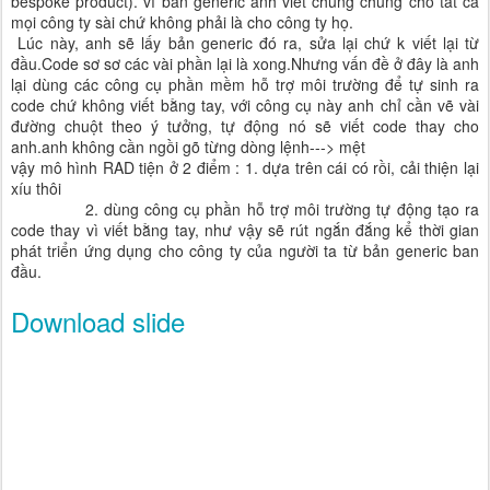
bespoke product). vì bản generic anh viết chung chung cho tất cả
mọi công ty sài chứ không phải là cho công ty họ.
Lúc này, anh sẽ lấy bản generic đó ra, sửa lại chứ k viết lại từ
đầu.Code sơ sơ các vài phần lại là xong.Nhưng vấn đề ở đây là anh
lại dùng các công cụ phần mềm hỗ trợ môi trường để tự sinh ra
code chứ không viết bằng tay, với công cụ này anh chỉ cần vẽ vài
đường chuột theo ý tưởng, tự động nó sẽ viết code thay cho
anh.anh không cần ngồi gõ từng dòng lệnh---> mệt
vậy mô hình RAD tiện ở 2 điểm : 1. dựa trên cái có rồi, cải thiện lại
xíu thôi
2. dùng công cụ phần hỗ trợ môi trường tự động tạo ra
code thay vì viết bằng tay, như vậy sẽ rút ngắn đắng kể thời gian
phát triển ứng dụng cho công ty của người ta từ bản generic ban
đầu.
Download slide