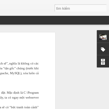
g
 tôi tại ĐH
những chiêm
ch sẽ”, nghĩa là không có các
ất trong tôi
óa “tận gốc” chúng (trước khi
i mãi.
ư Apache, MySQL), xóa luôn cả
t. Có những
i đặt. Mặc định là C:\Program
iây, ta có ngay một webserver
hững giọt mồ
dường như có
a sẽ có “bức tranh toàn cảnh”