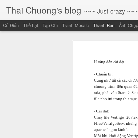
Thai Chuong's blog
~~~ Just crazy ~~~
Cổ Điển
Thẻ Lật
Tạp Chí
Tranh Mosaic
Thanh Bên
Ảnh Chụ
Những Giọt Mồ Hôi Vị Sứ Mệnh: Mười Năm, Những Người Ở Lại Và Những Người Đã Ra Đi
Những Giọt Mồ Hôi Vị
Khi Gen AI "Phẳng Hóa" Rào Cản Sáng Tạo: Cơ Hội Cho Những Giấc Mơ Lớn (Và Thách Thức Cho Những Kỹ Năng Cũ)
[Viết cho người em đã vừa rời xa 
Hướng dẫn cài đặt:
Sau khi kết thúc chương trình tập huấn tại THCS Nguyễn Văn bé
Huế]
- Chuẩn bị:
Đầu năm, khi guồng quay của đổi m
DST Root CA X3 hết hạn và LetsEncrypt
1
Cũng như tất cả các chươn
nghiệm, tôi không thấy những con s
chương trình liên quan đế
là gương mặt, là giọng nói, và đặc 
Triển khai mô hình trường học thông minh Như thế nào
1
xóa, phải vào Start -> Se
file php.ini trong thư mục
Hơn mười năm dấn thân vào con đườ
người hôm nay còn trăn trở cùng m
Góc nhìn về thông tư 09/2021/TT-BGDĐT (Phần 1)
2
- Cài đặt:
1. Vị mặn của mồ hôi và vị 
Chạy file Vertrigo_207.ex
Học tập kết hợp khối K12 và Học tập Online
Files\VertrigoServ, nhưng
Tôi vẫn nhớ như in những giọt mồ h
apache “ngon lành”.
hôi trong các buổi thảo luận gay g
LMS Data – Spring 2019 Updates
Mỗi khi khởi động Vertrig