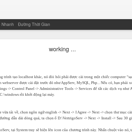
p Nhanh
Đường Thời Gian
 Sứ Mệnh: Mười Năm, Những Người Ở Lại Và Nhữn
Người Đã Ra Đi
working ...
ngay giữa đêm giao thừa hôm qua ở Quảng Nam. Học viên đổi mới của
ới và chuyển đổi số tạm lắng lại trong giây lát để nhường chỗ cho 
g trình tạo localhost khác, nó đòi hỏi phải được cài trong một chiếc computer “sạ
ố tăng trưởng hay những dự án thành công. Hình ảnh hiện lên rõ rệt nh
n webserver được cài đặt trước đó như AppServ, MySQL, Php... Nếu có, bạn phải x
biệt là những giọt mồ hôi đầy nhẫn nại của những con người đã ra đi mã
ttings -> Control Panel -> Administrative Tools -> Services để tắt các dịch vụ nh
 C:\windows rồi khởi động lại máy.
ng đổi mới giáo dục, tôi đã chứng kiến những cuộc chia ly đột ngộ
ình, ngày mai đã trở thành người của muôn năm cũ.
mặn của lý tưởng
e vừa tải về, chọn ngôn ngữ english -> Next -> I Agree -> Next -> chọn thư mục cà
 đường dẫn dài dòng quá, ta chọn ổ D:\VertrigoServ -> Next -> Install -> Sau 30 g
ôi lăn dài trên trán họ trong những đêm trắng triển khai hệ thống, n
ắt để tìm ra một hướng đi đúng đắn. Thật kỳ lạ, những giọt mồ hôi ấy 
oServ, tại System tray sẽ hiện lên icon của chương trình này. Nhấn chuột vào nó, t