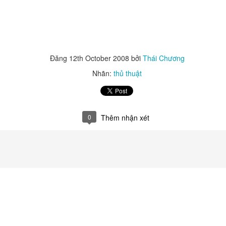
hông phải là một danh hiệu, đó là một cuộc thanh lọc tâm hồn. Nhữ
ột con người nằm ở chỗ họ đã dấn thân vì điều gì cho đến hơi thở cuối 
người đồng nghiệp đã rời xa thế gian này nhưng chưa bao giờ rời kh
hẫn nại của các bạn chính là ánh sáng dẫn đường để tôi tiếp tục kiên 
y gai góc nhưng cũng đầy vinh quang.
Đăng
12th October 2008
bởi
Thái Chương
ớc những gương mặt đã cũ nhưng tinh thần luôn mới. Tôi sẽ tiếp tục b
Nhãn:
thủ thuật
Đăng
1st January
bởi
Thái Chương
0
Thêm nhận xét
0
Thêm nhận xét