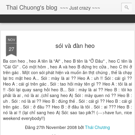
Thai Chuong's blog
~~~ Just crazy ~~~
NOV
sói và đàn heo
27
Ba con heo , heo A tên là "Ai" , heo B tên là "Ở Đâu" , heo C tên là
"Cái Gì" . Có một hôm , heo A và heo B đứng trc cửa , heo C thì ở
trên gác . Một con sói phát hiện và muốn ăn thịt chúng , thế là chạy
lại trc mặt heo A... Sói : mày là ai ?? Heo A : uh !! Sói : cái gì ??
Heo A : cái gì trên gác . Sói : tao hỏi mày tên gì ?? Heo A : tôi là ai
!! -Sói lại quay sang hỏi heo B... Sói : mày là ai ?? Heo B : tôi ko
phải là ai , nó là ai .(chỉ sang heo A) Sói : mày quen nó ?? Heo B :
uh . Sói : nó là ai ?? Heo B : đúng thế . Sói : cái gì ?? Heo B : cái gì
trên gác . Sói : ở đâu ?? Heo B : ở đâu là tôi . Sói : ai ??? Heo B :
nó là ai !! (lại chỉ sang heo A) Sói: sao tao pik?! (--->have fun, nice
weekend everybody!!)
Đăng
27th November 2008
bởi
Thái Chương