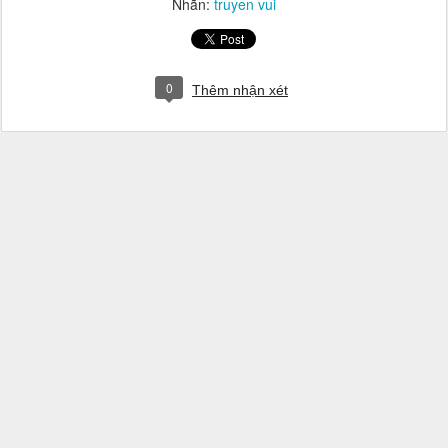
Nhãn:
truyen vui
0
Thêm nhận xét