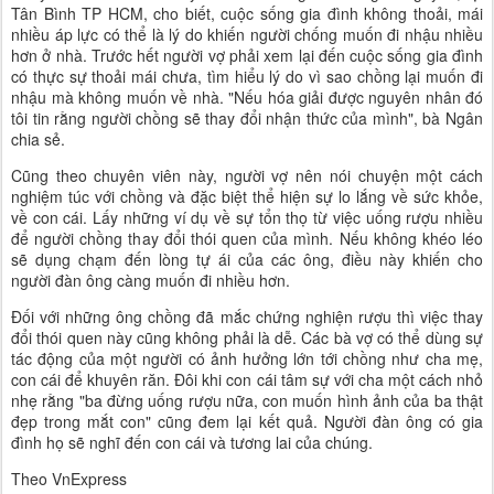
Tân Bình TP HCM, cho biết, cuộc sống gia đình không thoải, mái
nhiều áp lực có thể là lý do khiến người chống muốn đi nhậu nhiều
hơn ở nhà. Trước hết người vợ phải xem lại đến cuộc sống gia đình
có thực sự thoải mái chưa, tìm hiểu lý do vì sao chồng lại muốn đi
nhậu mà không muốn về nhà. "Nếu hóa giải được nguyên nhân đó
tôi tin rằng người chồng sẽ thay đổi nhận thức của mình", bà Ngân
chia sẻ.
Cũng theo chuyên viên này, người vợ nên nói chuyện một cách
nghiệm túc với chồng và đặc biệt thể hiện sự lo lắng về sức khỏe,
về con cái. Lấy những ví dụ về sự tổn thọ từ việc uống rượu nhiều
để người chồng thay đổi thói quen của mình. Nếu không khéo léo
sẽ dụng chạm đến lòng tự ái của các ông, điều này khiến cho
người đàn ông càng muốn đi nhiều hơn.
Đối với những ông chồng đã mắc chứng nghiện rượu thì việc thay
đổi thói quen này cũng không phải là dễ. Các bà vợ có thể dùng sự
tác động của một người có ảnh hưởng lớn tới chồng như cha mẹ,
con cái để khuyên răn. Đôi khi con cái tâm sự với cha một cách nhỏ
nhẹ rằng "ba đừng uống rượu nữa, con muốn hình ảnh của ba thật
đẹp trong mắt con" cũng đem lại kết quả. Người đàn ông có gia
đình họ sẽ nghĩ đến con cái và tương lai của chúng.
Theo VnExpress