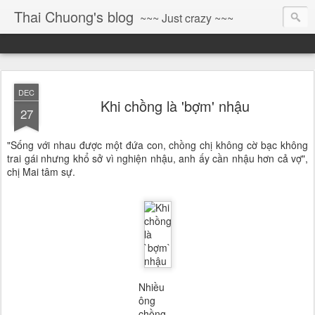
Thai Chuong's blog
~~~ Just crazy ~~~
DEC
Khi chồng là 'bợm' nhậu
27
"Sống với nhau được một đứa con, chồng chị không cờ bạc không
trai gái nhưng khổ sở vì nghiện nhậu, anh ấy cần nhậu hơn cả vợ",
chị Mai tâm sự.
Nhiều
ông
chồng