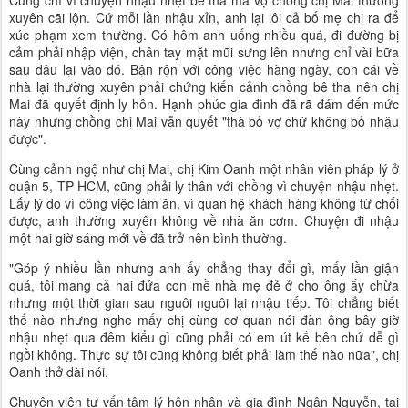
Cũng chỉ vì chuyện nhậu nhẹt bê tha mà vợ chồng chị Mai thường
xuyên cãi lộn. Cứ mỗi lần nhậu xỉn, anh lại lôi cả bố mẹ chị ra để
xúc phạm xem thường. Có hôm anh uống nhiều quá, đi đường bị
cảm phải nhập viện, chân tay mặt mũi sưng lên nhưng chỉ vài bữa
sau đâu lại vào đó. Bận rộn với công việc hàng ngày, con cái về
nhà lại thường xuyên phải chứng kiến cảnh chồng bê tha nên chị
Mai đã quyết định ly hôn. Hạnh phúc gia đình đã rã đám đến mức
này nhưng chồng chị Mai vẫn quyết "thà bỏ vợ chứ không bỏ nhậu
được".
Cùng cảnh ngộ như chị Mai, chị Kim Oanh một nhân viên pháp lý ở
quận 5, TP HCM, cũng phải ly thân với chồng vì chuyện nhậu nhẹt.
Lấy lý do vì công việc làm ăn, vì quan hệ khách hàng không từ chối
được, anh thường xuyên không về nhà ăn cơm. Chuyện đi nhậu
một hai giờ sáng mới về đã trở nên bình thường.
"Góp ý nhiều lần nhưng anh ấy chẳng thay đổi gì, mấy lần giận
quá, tôi mang cả hai đứa con mề nhà mẹ đẻ ở cho ông ấy chừa
nhưng một thời gian sau nguôi nguôi lại nhậu tiếp. Tôi chẳng biết
thế nào nhưng nghe mấy chị cùng cơ quan nói đàn ông bây giờ
nhậu nhẹt qua đêm kiểu gì cũng phải có em út kế bên chứ dễ gì
ngồi không. Thực sự tôi cũng không biết phải làm thế nào nữa", chị
Oanh thở dài nói.
Chuyên viên tư vấn tâm lý hôn nhân và gia đình Ngân Nguyễn, tại