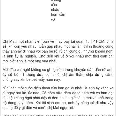
cần
nhậu
hơn cần
vợ
Chị Mai, một nhân viên bán vé may bay tại quận 1, TP HCM, chia
sẻ, khi còn yêu nhau, tuần gặp nhau một hai lần, thỉnh thoảng cũng
thấy anh ấy đi nhậu với bạn bè rồi rủ chị cùng đi, nhưng không nghĩ
là anh ấy lại nghiện. Cho đến khi về ở với nhau một thời gian chị
mới biết anh là một ông vua nhậu.
Mới đầu chị nghĩ không có gì nghiêm trọng khuyên dần dần rồi anh
ấy sẽ bớt. Thương đứa con nhỏ, chị âm thầm chịu đựng cảnh
chồng say xỉn be bét mấy năm nay.
"Chỉ cần một cuộc điện thoại của bạn gọi đi nhậu là anh ấy xách xe
đi ngay bất kể lúc nào. Có hôm nửa đêm đang nằm với vợ bạn gọi
đi nhậu cũng ngồi phắt dậy đi đến hai ba giờ sáng mới về nhà trong
bộ dạng say mềm. Khi tôi sinh em bé, anh ấy cũng cứ đi như vậy
chẳng để ý gì đến vợ con", chị Mai ngẹn lời.