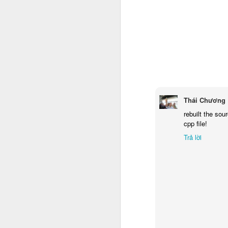
cùng một vị mặn với sứ mệnh mà tôi
Làm sao tôi có thể không nhận ra? Đ
Catbus 1.3 - Shopify in Education
có thể tốt đẹp hơn. Khi họ ra đi, c
vào chính trái tim của những người ở
Xây dựng nền tảng công nghệ Ecommerce tại TIKI
2. Sự ra đi tạo nên bản lĩnh 
Zynix Launches Canvas Based LMS Platform Running X for the First Time in Korea
Sự mất mát đột ngột của họ là mộ
sắc hơn đã được hình thành. Họ ra đi
River Flows in You
Bản lĩnh để chiến đấu với những đi
Thái Chương
hiểu rằng mình không chỉ đang làm 
The Business Analysis Process: 8 Steps to Being an Effective Business Analyst
rebuilt the sou
sự hiện diện của những linh hồn đồn
cpp file!
Starting with edx devstack
3. Thất bại chỉ là "phép th
Trả lời
Từ khi nào không hay, những rào cả
Knowing about manage Vagrant storage on Mac OS
hiển nhiên như những phép thử tro
The common error when install openedx and solution
Nếu sứ mệnh là một công trình nghi
sợ hãi, không còn những toan tính t
bước đi vì những giọt mồ hôi đồng 
edx discussion forum error 500
4. Lời tri ân gửi về miền ký 
Sử dụng webapi của DHIS2