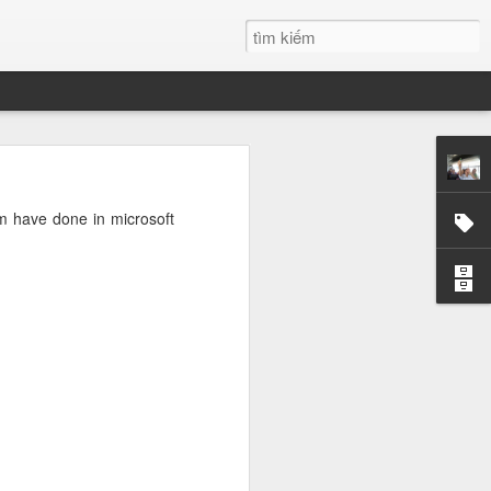
g
m have done in microsoft
 tôi tại ĐH
những chiêm
ất trong tôi
i mãi.
t. Có những
hững giọt mồ
dường như có