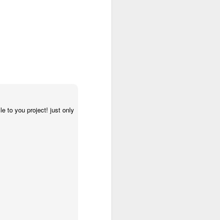
ằng giáo dục
mã nguồn, và
yết tâm sâu
ri thức. Tôi
a họ. Khi có
e to you project! just only
 ra một cách
Không còn sự
 vì niềm tin,