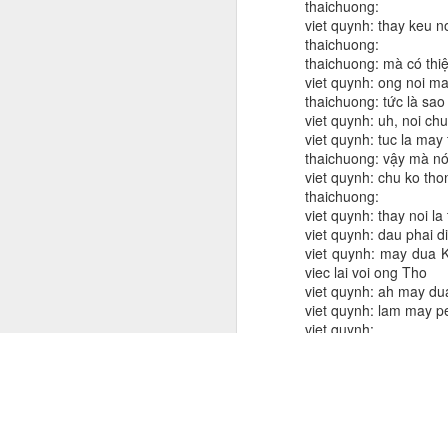
thaichuong:
Mười năm qua, đổi mới sáng tạo k
viet quynh: thay keu 
khuất đã dạy tôi rằng: giá trị của m
DHIS2 custom data entry
thaichuong:
thaichuong: mà có thi
Cảm ơn những người anh em, những 
Các giai đoạn đầu tư, phát triển của một startup
viet quynh: ong noi m
của chúng tôi. Những giọt mồ hôi n
thaichuong: tức là sao
đường đã chọn – một con đường đầ
viet quynh: uh, noi chu
OpenMRS - QA for developer
Đầu năm 2026, xin nghiêng mình trư
viet quynh: tuc la may
cả phần của các bạn.
thaichuong: vậy mà n
OpenMRS module - Unit test
viet quynh: chu ko th
thaichuong:
viet quynh: thay noi l
OpenMRS code review notes (HISP India)
viet quynh: dau phai d
viet quynh: may dua K
Why Do Managers Hate Agile?
viec lai voi ong Tho
viet quynh: ah may du
8 Tips for Organizing a Killer All-Hands Meeting
viet quynh: lam may p
viet quynh:
thaichuong:
On retrospectives
viet quynh: hoi khoa c
thaichuong: ông Phùng
Agile Safari – Best Agile Project Management Software
viet quynh: hoanh hanh
viet quynh: ong ma xe
Khúc giao mùa
viet quynh: