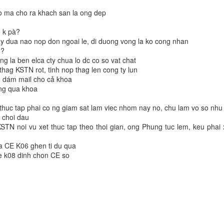
hông phải là một danh hiệu, đó là một cuộc thanh lọc tâm hồn. Nhữ
no ma cho ra khach san la ong dep
ột con người nằm ở chỗ họ đã dấn thân vì điều gì cho đến hơi thở cuối 
ệ k pà?
người đồng nghiệp đã rời xa thế gian này nhưng chưa bao giờ rời kh
ay dua nao nop don ngoai le, di duong vong la ko cong nhan
hẫn nại của các bạn chính là ánh sáng dẫn đường để tôi tiếp tục kiên 
 ?
y gai góc nhưng cũng đầy vinh quang.
ng la ben elca cty chua lo dc co so vat chat
ớc những gương mặt đã cũ nhưng tinh thần luôn mới. Tôi sẽ tiếp tục b
 thag KSTN rot, tinh nop thag len cong ty lun
ó dám mail cho cả khoa
ong qua khoa
Đăng
1st January
bởi
Thái Chương
a thuc tap phai co ng giam sat lam viec nhom nay no, chu lam vo so nhu
i choi dau
STN noi vu xet thuc tap theo thoi gian, ong Phung tuc lem, keu phai 
0
Thêm nhận xét
a CE K06 ghen ti du qua
e k08 dinh chon CE so
o uu dai hay ke hoach gi cho CE ko
 k bít gì vụ ông Thơ hoàng hoành à?
 gi`, nho ong xet tgian nen moi dc di
t diem chac doi den tet conggo