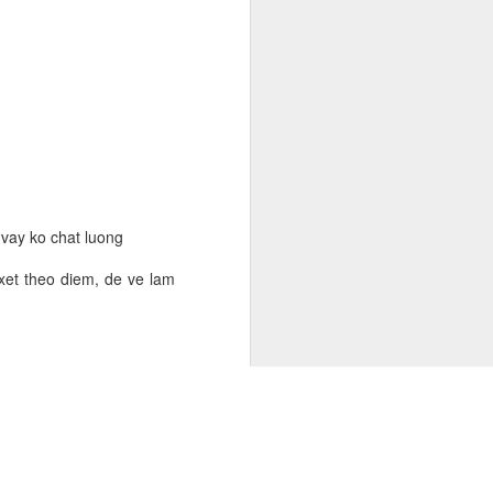
ng người đã
cùng.
ỏi hàng ngũ
định với con
ước đi, thay
 vay ko chat luong
xet theo diem, de ve lam