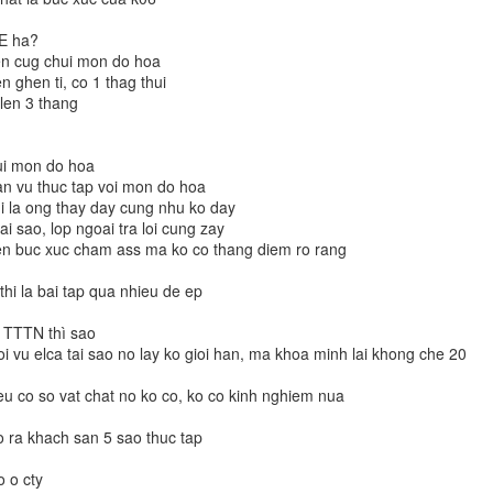
 đang theo đuổi.
ó là vị mặn của sự tận tụy, của lòng trắc ẩn và của niềm tin sắt đá r
CE ha?
ái vị mặn ấy không biến mất, nó thấm sâu vào lòng đất, vào từng dòng 
len cug chui mon do hoa
 lại như tôi.
en ghen ti, co 1 thag thui
len 3 thang
chiến đấu
t cú sốc, nhưng chính từ những khoảng trống đau đớn đó, một sự qu
hui mon do hoa
, để lại cho tôi một di sản không phải là vật chất, mà là
bản lĩnh
.
an vu thuc tap voi mon do hoa
hi la ong thay day cung nhu ko day
ều nghịch lý, những điều không đúng đắn đang cản trở bước tiến của t
ai sao, lop ngoai tra loi cung zay
việc cho riêng mình, mà còn đang viết tiếp những giấc mơ dang dở củ
len buc xuc cham ass ma ko co thang diem ro rang
g điệu phía sau lưng, nỗi sợ hãi dường như tan biến.
thi la bai tap qua nhieu de ep
ử" trong phòng Lab sứ mệnh
n, những thất bại không còn làm tôi lo âu hay chùn bước. Chúng hiện
u TTTN thì sao
ng một phòng Lab khổng lồ của sứ mệnh.
i vu elca tai sao no lay ko gioi han, ma khoa minh lai khong che 20
ên cứu dài hạn, thì khó khăn chỉ là các biến số cần được giải mã. 
eu co so vat chat no ko co, ko co kinh nghiem nua
hiệt hơn, tôi chỉ thấy mình cần phải
hiển nhiên mà bước đi
. Bước đi
điệu đã đổ xuống.
o ra khach san 5 sao thuc tap
ức
o o cty