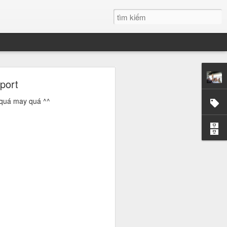
g
port
y quá may quá ^^
 tôi tại ĐH
những chiêm
ất trong tôi
i mãi.
t. Có những
hững giọt mồ
dường như có