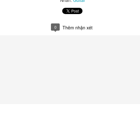
hông phải là một danh hiệu, đó là một cuộc thanh lọc tâm hồn. Nhữ
ột con người nằm ở chỗ họ đã dấn thân vì điều gì cho đến hơi thở cuối 
người đồng nghiệp đã rời xa thế gian này nhưng chưa bao giờ rời kh
hẫn nại của các bạn chính là ánh sáng dẫn đường để tôi tiếp tục kiên 
0
Thêm nhận xét
y gai góc nhưng cũng đầy vinh quang.
ớc những gương mặt đã cũ nhưng tinh thần luôn mới. Tôi sẽ tiếp tục b
Đăng
1st January
bởi
Thái Chương
0
Thêm nhận xét