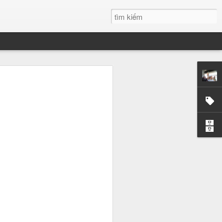
g
 tôi tại ĐH
những chiêm
ất trong tôi
i mãi.
t. Có những
hững giọt mồ
dường như có