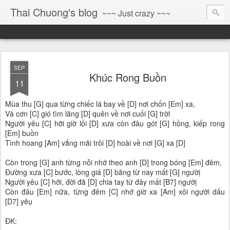
Thai Chuong's blog
~~~ Just crazy ~~~
SEP
Khúc Rong Buồn
11
Mùa thu [G] qua từng chiếc lá bay về [D] nơi chốn [Em] xa,
Và cơn [C] gió tìm lãng [D] quên về nơi cuối [G] trời
Người yêu [C] hỡi giờ lối [D] xưa còn đâu gót [G] hồng, kiếp rong
[Em] buồn
Tình hoang [Am] vắng mãi trôi [D] hoài về nơi [G] xa [D]
Còn trong [G] anh từng nỗi nhớ theo anh [D] trong bóng [Em] đêm,
Đường xưa [C] bước, lòng giá [D] băng từ nay mất [G] ngườị
Người yêu [C] hỡi, đời đã [D] chia tay từ đây mất [B7] ngườị
Còn đâu [Em] nữa, từng đêm [C] nhớ giờ xa [Am] xôi người dấu
[D7] yêụ
ĐK: