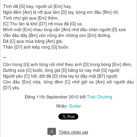
Tình đã [G] bay, người có [Em] hay,
Ngồi đếm [Am] lá rớt qua tầm [D] tay, bóng em đâu [Bm] rồi,
Tình như gió qua [Em] thềm.
[C] Thu tàn lá khô [D7] rơi mùa đã [G] xa,
Mình mất [Em] nhau lòng vẫn [Am] nhớ đấu chân người [D] xưa
Vẫn đâu đây [Bm] còn nồng ấm những con [Em] đường.
Đã [C] qua mùa băng [Am] giá,
Thân [D7] anh kiếp rong [G] buồn.
**
Còn trong [G] anh từng nỗi nhớ theo anh [D] trong bóng [Em] đêm,
Đường xưa [C] bước, lòng giá [D] băng từ nay mất [G] ngườị
Người yêu [C] hỡi, đời đã [D] chia tay từ đây mất [B7] ngườị
Còn đâu [Em] nữa, từng đêm [C] nhớ giờ xa [Am] xôi người dấu
[D7] yêụ
Đăng
11th September 2010
bởi
Thái Chương
Nhãn:
Guitar
0
Thêm nhận xét