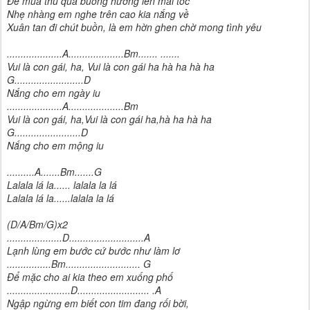
Để mùa thu qua buông hương lên mái tóc
Nhẹ nhàng em nghe trên cao kia nắng về
Xuân tan đi chút buồn, là em hờn ghen chờ mong tình yêu
....................A....................Bm....... .......
Vui là con gái, ha, Vui là con gái ha hà ha hà ha
G.........................D
Nắng cho em ngày iu
....................A....................Bm
Vui là con gái, ha,Vui là con gái ha,hà ha hà ha
G........................D
Nắng cho em mộng iu
..........A.......Bm.......G
Lalala lá la...... lalala la lá
Lalala lá la......lalala la lá
(D/A/Bm/G)x2
....................D...........................A
Lạnh lùng em bước cứ bước như làm lơ
................Bm........................... G
Để mặc cho ai kia theo em xuống phố
.......................D.......................... .A
Ngập ngừng em biết con tim đang rối bời,