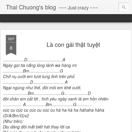
Thai Chuong's blog
~~~ Just crazy ~~~
SEP
Là con gái thật tuyệt
8
..................D..............................A
Ngày gọi tia nắng lóng lánh wa hàng mi
.................Bm..........................G
Chở nụ cười em tươi lung linh trên phố
.......................D.......................... A
Ngại ngùng như thế, đôi môi em khẽ cười,
.....................Bm.......................G... ................D
đôi chân em cất lời , tình yêu ngày xanh là em hồn nhiên
................ A.................Bm..................G........... .
cúc cu cúc cu cúc cu cúc cu hà ha hà ha háhaha hàha
(D/A/Bm/G)x2
(Như trên):
Dịu dàng đôi mắt biết hát thay lời ca