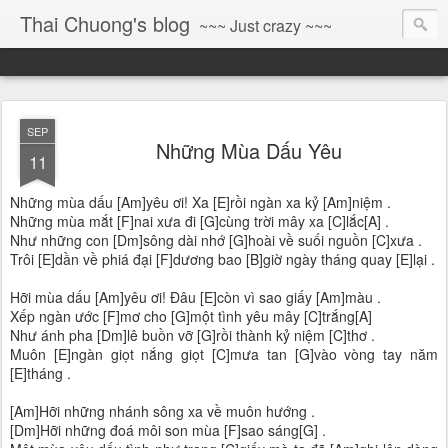
Thai Chuong's blog
~~~ Just crazy ~~~
SEP
Những Mùa Dấu Yêu
11
Những mùa dấu [Am]yêu ơi! Xa [E]rồi ngàn xa kỷ [Am]niệm .
Những mùa mắt [F]nai xưa đi [G]cùng trời mây xa [C]lắc[A] .
Như những con [Dm]sông dài nhớ [G]hoài về suối nguồn [C]xưa .
Trôi [E]dần về phiá đại [F]dương bao [B]giờ ngày tháng quay [E]lại .
Hỡi mùa dấu [Am]yêu ơi! Đâu [E]còn vì sao giấy [Am]màu .
Xếp ngàn ước [F]mơ cho [G]một tình yêu mây [C]trắng[A]
Như ánh pha [Dm]lê buồn vỡ [G]rồi thành kỷ niệm [C]thơ .
Muôn [E]ngàn giọt nắng giọt [C]mưa tan [G]vào vòng tay năm
[E]tháng .
[Am]Hỡi những nhánh sông xa về muôn hướng .
[Dm]Hỡi những đoá môi son mùa [F]sao sáng[G] .