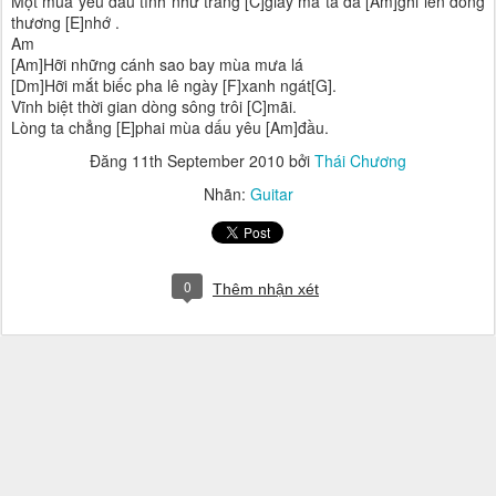
Một mùa yêu dấu tình như trang [C]giấy mà ta đã [Am]ghi lên dòng
thương [E]nhớ .
Am
[Am]Hỡi những cánh sao bay mùa mưa lá
[Dm]Hỡi mắt biếc pha lê ngày [F]xanh ngát[G].
Vĩnh biệt thời gian dòng sông trôi [C]mãi.
Lòng ta chẳng [E]phai mùa dấu yêu [Am]đầu.
Đăng
11th September 2010
bởi
Thái Chương
Nhãn:
Guitar
0
Thêm nhận xét