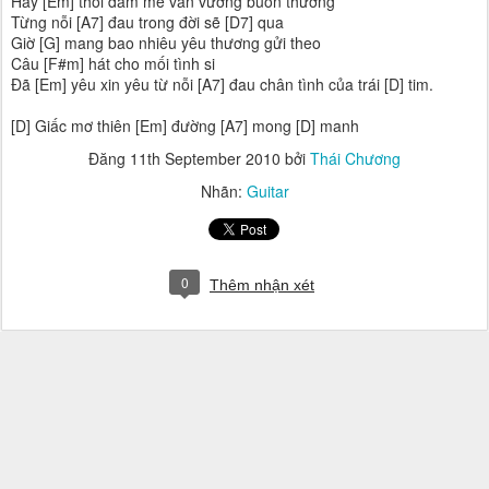
Hãy [Em] thôi đam mê vấn vương buồn thương
Từng nỗi [A7] đau trong đời sẽ [D7] qua
Giờ [G] mang bao nhiêu yêu thương gửi theo
Câu [F#m] hát cho mối tình si
Đã [Em] yêu xin yêu từ nỗi [A7] đau chân tình của trái [D] tim.
[D] Giấc mơ thiên [Em] đường [A7] mong [D] manh
Đăng
11th September 2010
bởi
Thái Chương
Nhãn:
Guitar
0
Thêm nhận xét