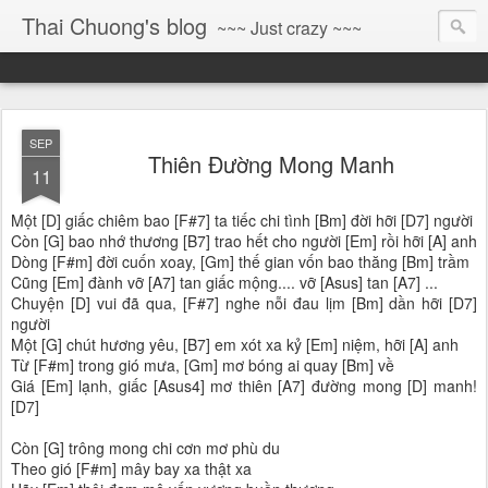
Thai Chuong's blog
~~~ Just crazy ~~~
SEP
Thiên Đường Mong Manh
11
Một [D] giấc chiêm bao [F#7] ta tiếc chi tình [Bm] đời hỡi [D7] người
Còn [G] bao nhớ thương [B7] trao hết cho người [Em] rồi hỡi [A] anh
Dòng [F#m] đời cuốn xoay, [Gm] thế gian vốn bao thăng [Bm] trầm
Cũng [Em] đành vỡ [A7] tan giấc mộng.... vỡ [Asus] tan [A7] ...
Chuyện [D] vui đã qua, [F#7] nghe nỗi đau lịm [Bm] dần hỡi [D7]
người
Một [G] chút hương yêu, [B7] em xót xa kỷ [Em] niệm, hỡi [A] anh
Từ [F#m] trong gió mưa, [Gm] mơ bóng ai quay [Bm] về
Giá [Em] lạnh, giấc [Asus4] mơ thiên [A7] đường mong [D] manh!
[D7]
Còn [G] trông mong chi cơn mơ phù du
Theo gió [F#m] mây bay xa thật xa