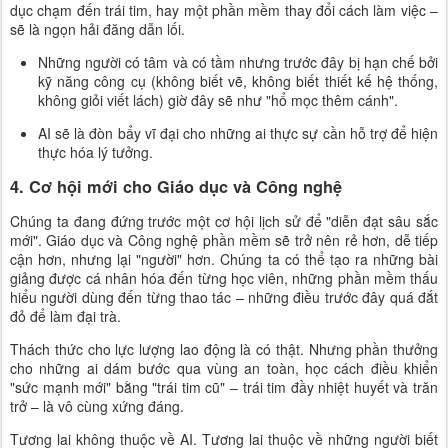
dục chạm đến trái tim, hay một phần mềm thay đổi cách làm việc –
sẽ là ngọn hải đăng dẫn lối.
Những người có tâm và có tầm nhưng trước đây bị hạn chế bởi
kỹ năng công cụ (không biết vẽ, không biết thiết kế hệ thống,
không giỏi viết lách) giờ đây sẽ như "hổ mọc thêm cánh".
AI sẽ là đòn bẩy vĩ đại cho những ai thực sự cần hỗ trợ để hiện
thực hóa lý tưởng.
4. Cơ hội mới cho Giáo dục và Công nghệ
Chúng ta đang đứng trước một cơ hội lịch sử để "diễn đạt sâu sắc
mới". Giáo dục và Công nghệ phần mềm sẽ trở nên rẻ hơn, dễ tiếp
cận hơn, nhưng lại "người" hơn. Chúng ta có thể tạo ra những bài
giảng được cá nhân hóa đến từng học viên, những phần mềm thấu
hiểu người dùng đến từng thao tác – những điều trước đây quá đắt
đỏ để làm đại trà.
Thách thức cho lực lượng lao động là có thật. Nhưng phần thưởng
cho những ai dám bước qua vùng an toàn, học cách điều khiển
"sức mạnh mới" bằng "trái tim cũ" – trái tim đầy nhiệt huyết và trăn
trở – là vô cùng xứng đáng.
Tương lai không thuộc về AI. Tương lai thuộc về những người biết