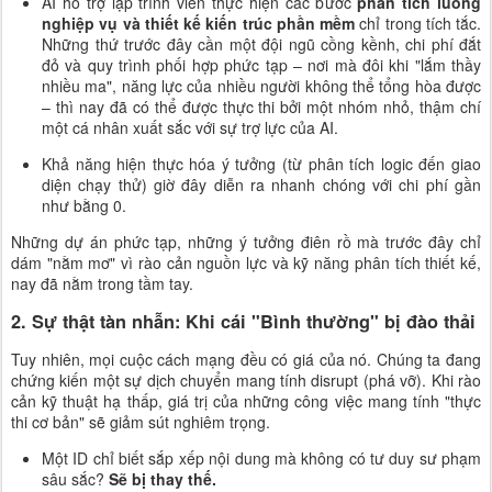
AI hỗ trợ lập trình viên thực hiện các bước
phân tích luồng
nghiệp vụ và thiết kế kiến trúc phần mềm
chỉ trong tích tắc.
Những thứ trước đây cần một đội ngũ cồng kềnh, chi phí đắt
đỏ và quy trình phối hợp phức tạp – nơi mà đôi khi "lắm thầy
nhiều ma", năng lực của nhiều người không thể tổng hòa được
– thì nay đã có thể được thực thi bởi một nhóm nhỏ, thậm chí
một cá nhân xuất sắc với sự trợ lực của AI.
Khả năng hiện thực hóa ý tưởng (từ phân tích logic đến giao
diện chạy thử) giờ đây diễn ra nhanh chóng với chi phí gần
như bằng 0.
Những dự án phức tạp, những ý tưởng điên rồ mà trước đây chỉ
dám "nằm mơ" vì rào cản nguồn lực và kỹ năng phân tích thiết kế,
nay đã nằm trong tầm tay.
2. Sự thật tàn nhẫn: Khi cái "Bình thường" bị đào thải
Tuy nhiên, mọi cuộc cách mạng đều có giá của nó. Chúng ta đang
chứng kiến một sự dịch chuyển mang tính disrupt (phá vỡ). Khi rào
cản kỹ thuật hạ thấp, giá trị của những công việc mang tính "thực
thi cơ bản" sẽ giảm sút nghiêm trọng.
Một ID chỉ biết sắp xếp nội dung mà không có tư duy sư phạm
sâu sắc?
Sẽ bị thay thế.