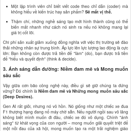
Một lập trình viên chỉ biết viết code theo chỉ dẫn (coder) mà
không hiểu về kiến trúc hay sản phẩm?
Sẽ mất vị thế.
Thậm chí, những nghề sáng tạo mới hình thành cũng có thể
biến mất nhanh như cách nó sinh ra nếu nó không mang lại
giá trị cốt lõi.
Chi phí sản xuất giảm xuống đồng nghĩa với việc thị trường sẽ đào
thải những nhân sự trung bình. Áp lực lên lực lượng lao động là cực
lớn: Bạn không còn được trả tiền để "làm" (do), bạn được trả tiền
để "hiểu và quyết định" (think & decide).
3. Ánh sáng dẫn đường: Niềm đam mê và Mong muốn
sâu sắc
Vậy giữa cơn bão công nghệ này, điều gì sẽ giữ chúng ta đứng
vững? Đó chính là
Niềm đam mê và Những mong muốn sâu sắc
(Deep Desires).
Gen AI rất giỏi, nhưng nó vô hồn. Nó giống như một chiếc xe đua
F1 thượng hạng đang nổ máy chờ sẵn. Nếu người ngồi sau vô lăng
không biết mình muốn đi đâu, chiếc xe đó vô dụng. Chính "ánh
sáng" từ khát vọng của con người – mong muốn giải quyết triệt để
một nỗi đau của xã hội, mong muốn tạo ra một trải nghiệm giáo