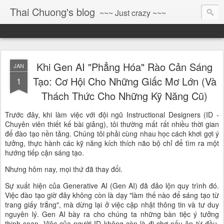
Thai Chuong's blog
~~~ Just crazy ~~~
Khi Gen AI "Phẳng Hóa" Rào Cản Sáng
JAN
Tạo: Cơ Hội Cho Những Giấc Mơ Lớn (Và
1
Thách Thức Cho Những Kỹ Năng Cũ)
Trước đây, khi làm việc với đội ngũ Instructional Designers (ID -
Chuyên viên thiết kế bài giảng), tôi thường mất rất nhiều thời gian
để đào tạo nền tảng. Chúng tôi phải cùng nhau học cách khơi gợi ý
tưởng, thực hành các kỹ năng kích thích não bộ chỉ để tìm ra một
hướng tiếp cận sáng tạo.
Nhưng hôm nay, mọi thứ đã thay đổi.
Sự xuất hiện của Generative AI (Gen AI) đã đảo lộn quy trình đó.
Việc đào tạo giờ đây không còn là dạy "làm thế nào để sáng tạo từ
trang giấy trắng", mà dừng lại ở việc cập nhật thông tin và tư duy
nguyên lý. Gen AI bày ra cho chúng ta những bàn tiệc ý tưởng
thịnh soạn. Việc của người ID không còn là đi chợ nấu ăn từ đầu,