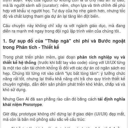
mà là người sành sỏi (curator): nếm, chọn lựa và tinh chỉnh để phù
hợp với khẩu vị người học. Tư duy của họ nhẹ gánh hơn, nhưng tốc
độ và chất lượng tham gia dự án lại tăng lên đột biến.
Câu chuyện này không chỉ xảy ra với ngành giáo dục, mà đang
diễn ra mạnh mẽ ngay trong đội ngũ lập trình viên của chúng tôi..
1. Sự sụp đổ của "Tháp ngà" chi phí và Bước ngoặt
trong Phân tích - Thiết kế
Trong phát triển phần mềm, giai đoạn
phân tích nghiệp vụ và
thiết kế hệ thống
(trước khi bắt tay vào code) cùng với UI/UX từng
là một rào cản tài chính khổng lồ đối với các dự án có ngân sách eo
hẹp. Chúng tôi từng rơi vào cảnh "lực bất tòng tâm": ý tưởng chức
năng rất tốt, nhưng lại thiếu khả năng chi trả cho quy trình thiết kế
chuyên nghiệp, dẫn đến sản phẩm phát triển khó khăn, chắp vá và
khó sử dụng.
Nhưng Gen AI đã san phẳng rào cản đó bằng cách
tái định nghĩa
khái niệm Prototype
.
Giờ đây, prototype không chỉ dừng lại ở giao diện (UI/UX) đẹp mắt,
mà còn là bản mô phỏng sâu sắc về cấu trúc: