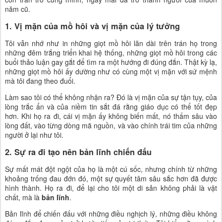
năm cũ.
1. Vị mặn của mồ hôi và vị mặn của lý tưởng
Tôi vẫn nhớ như in những giọt mồ hôi lăn dài trên trán họ trong
những đêm trắng triển khai hệ thống, những giọt mồ hôi trong các
buổi thảo luận gay gắt để tìm ra một hướng đi đúng đắn. Thật kỳ lạ,
những giọt mồ hôi ấy dường như có cùng một vị mặn với sứ mệnh
mà tôi đang theo đuổi.
Làm sao tôi có thể không nhận ra? Đó là vị mặn của sự tận tụy, của
lòng trắc ẩn và của niềm tin sắt đá rằng giáo dục có thể tốt đẹp
hơn. Khi họ ra đi, cái vị mặn ấy không biến mất, nó thấm sâu vào
lòng đất, vào từng dòng mã nguồn, và vào chính trái tim của những
người ở lại như tôi.
2. Sự ra đi tạo nên bản lĩnh chiến đấu
Sự mất mát đột ngột của họ là một cú sốc, nhưng chính từ những
khoảng trống đau đớn đó, một sự quyết tâm sâu sắc hơn đã được
hình thành. Họ ra đi, để lại cho tôi một di sản không phải là vật
chất, mà là
bản lĩnh
.
Bản lĩnh để chiến đấu với những điều nghịch lý, những điều không