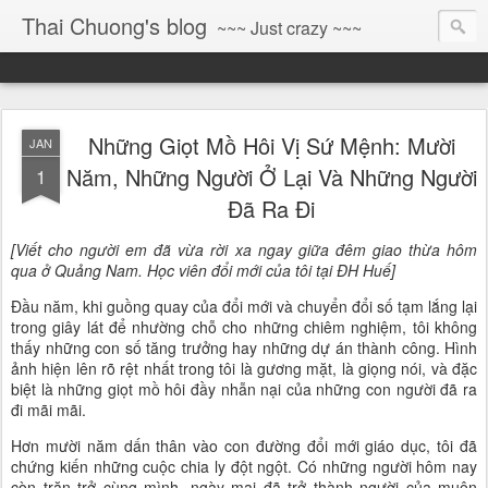
Thai Chuong's blog
~~~ Just crazy ~~~
Những Giọt Mồ Hôi Vị Sứ Mệnh: Mười
JAN
Năm, Những Người Ở Lại Và Những Người
1
Đã Ra Đi
[Viết cho người em đã vừa rời xa ngay giữa đêm giao thừa hôm
qua ở Quảng Nam. Học viên đổi mới của tôi tại ĐH Huế]
Đầu năm, khi guồng quay của đổi mới và chuyển đổi số tạm lắng lại
trong giây lát để nhường chỗ cho những chiêm nghiệm, tôi không
thấy những con số tăng trưởng hay những dự án thành công. Hình
ảnh hiện lên rõ rệt nhất trong tôi là gương mặt, là giọng nói, và đặc
biệt là những giọt mồ hôi đầy nhẫn nại của những con người đã ra
đi mãi mãi.
Hơn mười năm dấn thân vào con đường đổi mới giáo dục, tôi đã
chứng kiến những cuộc chia ly đột ngột. Có những người hôm nay
còn trăn trở cùng mình, ngày mai đã trở thành người của muôn