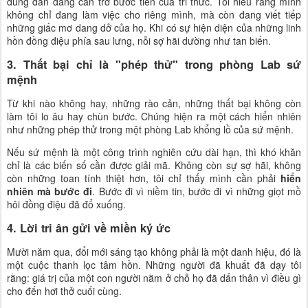
đúng đắn đang cản trở bước tiến của tri thức. Tôi hiểu rằng mình
không chỉ đang làm việc cho riêng mình, mà còn đang viết tiếp
những giấc mơ dang dở của họ. Khi có sự hiện diện của những linh
hồn đồng điệu phía sau lưng, nỗi sợ hãi dường như tan biến.
3. Thất bại chỉ là "phép thử" trong phòng Lab sứ
mệnh
Từ khi nào không hay, những rào cản, những thất bại không còn
làm tôi lo âu hay chùn bước. Chúng hiện ra một cách hiển nhiên
như những phép thử trong một phòng Lab khổng lồ của sứ mệnh.
Nếu sứ mệnh là một công trình nghiên cứu dài hạn, thì khó khăn
chỉ là các biến số cần được giải mã. Không còn sự sợ hãi, không
còn những toan tính thiệt hơn, tôi chỉ thấy mình cần phải
hiển
nhiên mà bước đi
. Bước đi vì niềm tin, bước đi vì những giọt mồ
hôi đồng điệu đã đổ xuống.
4. Lời tri ân gửi về miền ký ức
Mười năm qua, đổi mới sáng tạo không phải là một danh hiệu, đó là
một cuộc thanh lọc tâm hồn. Những người đã khuất đã dạy tôi
rằng: giá trị của một con người nằm ở chỗ họ đã dấn thân vì điều gì
cho đến hơi thở cuối cùng.